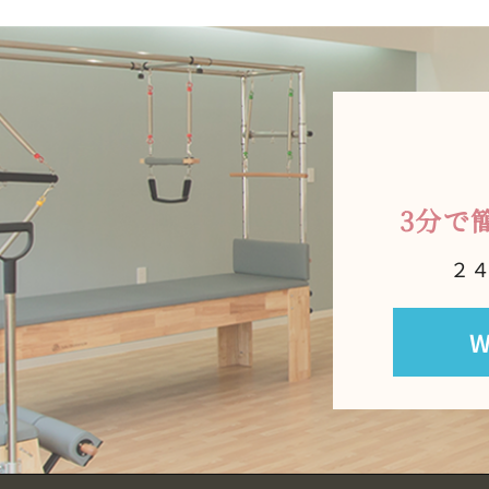
3分で
２